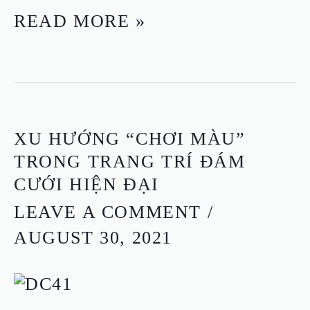
READ MORE »
XU
XU HƯỚNG “CHƠI MÀU”
HƯỚNG
TRONG TRANG TRÍ ĐÁM
“CHƠI
CƯỚI HIỆN ĐẠI
MÀU”
LEAVE A COMMENT
/
TRONG
AUGUST 30, 2021
TRANG
TRÍ
ĐÁM