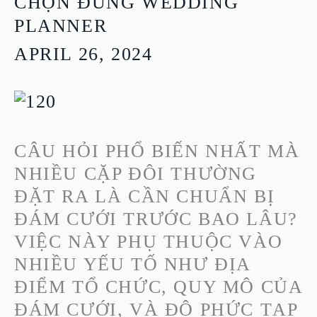
CHỌN ĐÚNG WEDDING
BỊ
PLANNER
ĐÁM
APRIL 26, 2024
CƯỚI:
THỜI
GIAN
HỢP
CÂU HỎI PHỔ BIẾN NHẤT MÀ
LÝ
NHIỀU CẶP ĐÔI THƯỜNG
VÀ
ĐẶT RA LÀ CẦN CHUẨN BỊ
CHỌN
ĐÁM CƯỚI TRƯỚC BAO LÂU?
ĐÚNG
VIỆC NÀY PHỤ THUỘC VÀO
WEDDING
NHIỀU YẾU TỐ NHƯ ĐỊA
PLANNER
ĐIỂM TỔ CHỨC, QUY MÔ CỦA
ĐÁM CƯỚI, VÀ ĐỘ PHỨC TẠP