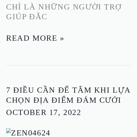
CHỈ LÀ NHỮNG NGƯỜI TRỢ
GIÚP ĐẮC
READ MORE »
7
7 ĐIỀU CẦN ĐỂ TÂM KHI LỰA
ĐIỀU
CHỌN ĐỊA ĐIỂM ĐÁM CƯỚI
CẦN
OCTOBER 17, 2022
ĐỂ
TÂM