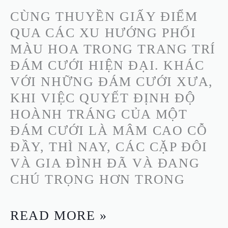
CƯỚI
CÙNG THUYỀN GIẤY ĐIỂM
HIỆN
QUA CÁC XU HƯỚNG PHỐI
ĐẠI
MÀU HOA TRONG TRANG TRÍ
ĐÁM CƯỚI HIỆN ĐẠI. KHÁC
VỚI NHỮNG ĐÁM CƯỚI XƯA,
KHI VIỆC QUYẾT ĐỊNH ĐỘ
HOÀNH TRÁNG CỦA MỘT
ĐÁM CƯỚI LÀ MÂM CAO CỖ
ĐẦY, THÌ NAY, CÁC CẶP ĐÔI
VÀ GIA ĐÌNH ĐÃ VÀ ĐANG
CHÚ TRỌNG HƠN TRONG
READ MORE »