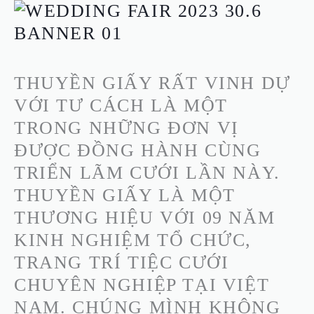
LOVE
SPARKLE
THUYỀN GIẤY RẤT VINH DỰ
VỚI TƯ CÁCH LÀ MỘT
TRONG NHỮNG ĐƠN VỊ
ĐƯỢC ĐỒNG HÀNH CÙNG
TRIỂN LÃM CƯỚI LẦN NÀY.
THUYỀN GIẤY LÀ MỘT
THƯƠNG HIỆU VỚI 09 NĂM
KINH NGHIỆM TỔ CHỨC,
TRANG TRÍ TIỆC CƯỚI
CHUYÊN NGHIỆP TẠI VIỆT
NAM. CHÚNG MÌNH KHÔNG