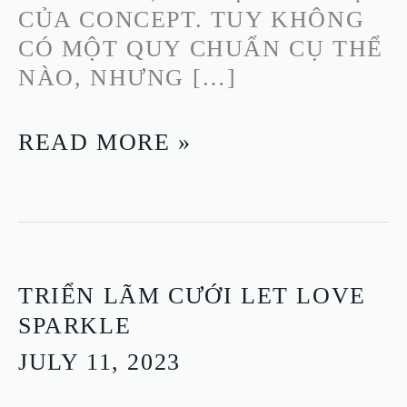
CỦA CONCEPT. TUY KHÔNG
CÓ MỘT QUY CHUẨN CỤ THỂ
NÀO, NHƯNG […]
READ MORE »
TRIỂN
TRIỂN LÃM CƯỚI LET LOVE
LÃM
SPARKLE
CƯỚI
JULY 11, 2023
LET