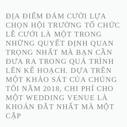
KHI
LỰA
ĐỊA ĐIỂM ĐÁM CƯỚI LỰA
CHỌN
CHỌN HỘI TRƯỜNG TỔ CHỨC
ĐỊA
LỄ CƯỚI LÀ MỘT TRONG
ĐIỂM
NHỮNG QUYẾT ĐỊNH QUAN
ĐÁM
TRỌNG NHẤT MÀ BẠN CẦN
CƯỚI
ĐƯA RA TRONG QUÁ TRÌNH
LÊN KẾ HOẠCH. DỰA TRÊN
MỘT KHẢO SÁT CỦA CHÚNG
TÔI NĂM 2018, CHI PHÍ CHO
MỘT WEDDING VENUE LÀ
KHOẢN ĐẮT NHẤT MÀ MỘT
CẶP