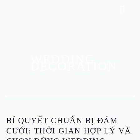
SKIP
MENU
TO
CONTENT
WEDDING
DECORATION
BÍ
BÍ QUYẾT CHUẨN BỊ ĐÁM
QUYẾT
CƯỚI: THỜI GIAN HỢP LÝ VÀ
CHUẨN