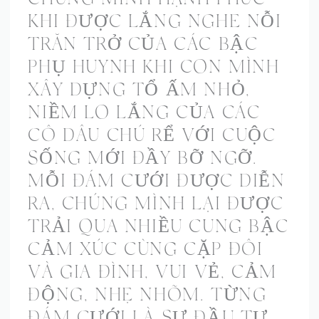
CHÚNG MÌNH HẠNH PHÚC
KHI ĐƯỢC LẮNG NGHE NỖI
TRĂN TRỞ CỦA CÁC BẬC
PHỤ HUYNH KHI CON MÌNH
XÂY DỰNG TỔ ẤM NHỎ,
NIỀM LO LẮNG CỦA CÁC
CÔ DÂU CHÚ RỂ VỚI CUỘC
SỐNG MỚI ĐẦY BỠ NGỠ.
MỖI ĐÁM CƯỚI ĐƯỢC DIỄN
RA, CHÚNG MÌNH LẠI ĐƯỢC
TRẢI QUA NHIỀU CUNG BẬC
CẢM XÚC CÙNG CẶP ĐÔI
VÀ GIA ĐÌNH, VUI VẺ, CẢM
ĐỘNG, NHẸ NHÕM. TỪNG