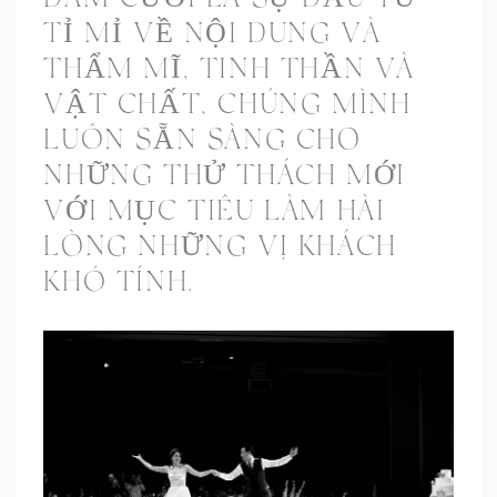
ĐÁM CƯỚI LÀ SỰ ĐẦU TƯ
TỈ MỈ VỀ NỘI DUNG VÀ
THẨM MĨ, TINH THẦN VÀ
VẬT CHẤT, CHÚNG MÌNH
LUÔN SẴN SÀNG CHO
NHỮNG THỬ THÁCH MỚI
VỚI MỤC TIÊU LÀM HÀI
LÒNG NHỮNG VỊ KHÁCH
KHÓ TÍNH.