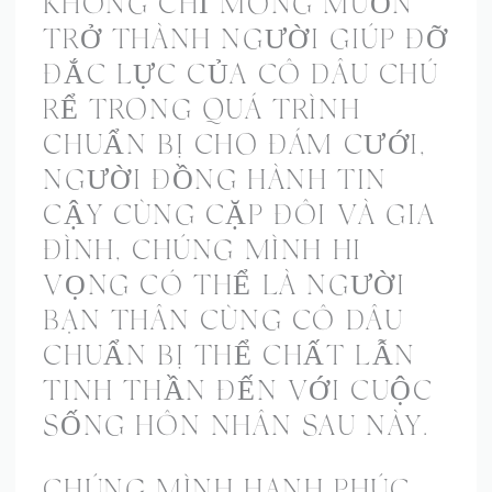
KHÔNG CHỈ MONG MUỐN
TRỞ THÀNH NGƯỜI GIÚP ĐỠ
ĐẮC LỰC CỦA CÔ DÂU CHÚ
RỂ TRONG QUÁ TRÌNH
CHUẨN BỊ CHO ĐÁM CƯỚI,
NGƯỜI ĐỒNG HÀNH TIN
CẬY CÙNG CẶP ĐÔI VÀ GIA
ĐÌNH, CHÚNG MÌNH HI
VỌNG CÓ THỂ LÀ NGƯỜI
BẠN THÂN CÙNG CÔ DÂU
CHUẨN BỊ THỂ CHẤT LẪN
TINH THẦN ĐẾN VỚI CUỘC
SỐNG HÔN NHÂN SAU NÀY.