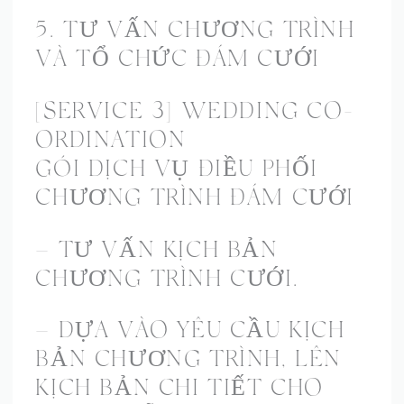
5. TƯ VẤN CHƯƠNG TRÌNH
VÀ TỔ CHỨC ĐÁM CƯỚI
[SERVICE 3] WEDDING CO-
ORDINATION
GÓI DỊCH VỤ ĐIỀU PHỐI
CHƯƠNG TRÌNH ĐÁM CƯỚI
– TƯ VẤN KỊCH BẢN
CHƯƠNG TRÌNH CƯỚI.
– DỰA VÀO YÊU CẦU KỊCH
BẢN CHƯƠNG TRÌNH, LÊN
KỊCH BẢN CHI TIẾT CHO