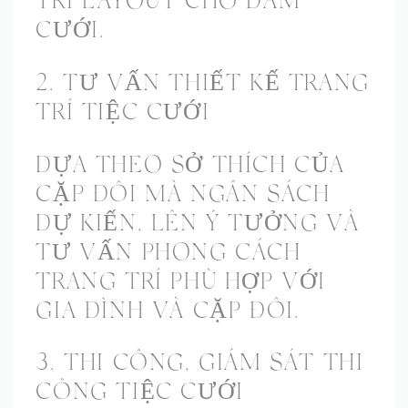
TRÍ LAYOUT CHO ĐÁM
CƯỚI.
2. TƯ VẤN THIẾT KẾ TRANG
TRÍ TIỆC CƯỚI
DỰA THEO SỞ THÍCH CỦA
CẶP ĐÔI MÀ NGÂN SÁCH
DỰ KIẾN, LÊN Ý TƯỞNG VÀ
TƯ VẤN PHONG CÁCH
TRANG TRÍ PHÙ HỢP VỚI
GIA ĐÌNH VÀ CẶP ĐÔI.
3. THI CÔNG, GIÁM SÁT THI
CÔNG TIỆC CƯỚI