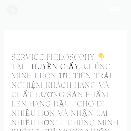
SKIP
MENU
TO
CONTENT
OUR SERVICES
SERVICE PHILOSOPHY
TẠI
THUYỀN GIẤY
, CHÚNG
MÌNH LUÔN ƯU TIÊN TRẢI
NGHIỆM KHÁCH HÀNG VÀ
CHẤT LƯỢNG SẢN PHẨM
LÊN HÀNG ĐẦU. “CHO ĐI
NHIỀU HƠN VÀ NHẬN LẠI
NHIỀU HƠN” – CHÚNG MÌNH