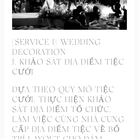
[SERVICE 1] WEDDING
DECORATION
1. KHẢO SÁT ĐỊA ĐIỂM TIỆC
CƯỚI
DỰA THEO QUY MÔ TIỆC
CƯỚI, THỰC HIỆN KHẢO
SÁT ĐỊA ĐIỂM TỔ CHỨC,
LÀM VIỆC CÙNG NHÀ CUNG
CẤP ĐỊA ĐIỂM TIỆC VỀ BỐ