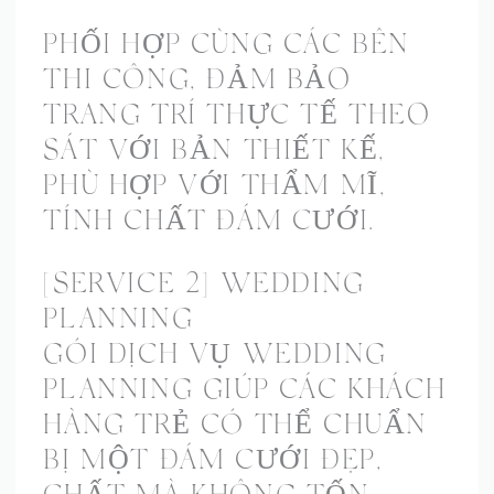
PHỐI HỢP CÙNG CÁC BÊN
THI CÔNG, ĐẢM BẢO
TRANG TRÍ THỰC TẾ THEO
SÁT VỚI BẢN THIẾT KẾ,
PHÙ HỢP VỚI THẨM MĨ,
TÍNH CHẤT ĐÁM CƯỚI.
[SERVICE 2] WEDDING
PLANNING
GÓI DỊCH VỤ WEDDING
PLANNING GIÚP CÁC KHÁCH
HÀNG TRẺ CÓ THỂ CHUẨN
BỊ MỘT ĐÁM CƯỚI ĐẸP,