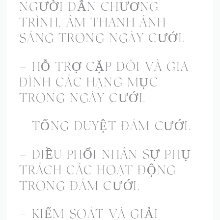
NGƯỜI DẪN CHƯƠNG
TRÌNH, ÂM THANH ÁNH
SÁNG TRONG NGÀY CƯỚI.
– HỖ TRỢ CẶP ĐÔI VÀ GIA
ĐÌNH CÁC HẠNG MỤC
TRONG NGÀY CƯỚI.
– TỔNG DUYỆT ĐÁM CƯỚI.
– ĐIỀU PHỐI NHÂN SỰ PHỤ
TRÁCH CÁC HOẠT ĐỘNG
TRONG ĐÁM CƯỚI.
– KIỂM SOÁT VÀ GIẢI