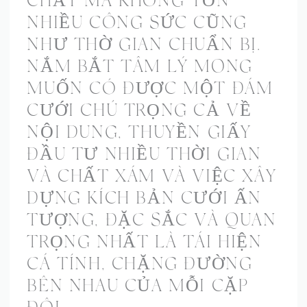
CHẤT MÀ KHÔNG TỐN
NHIỀU CÔNG SỨC CŨNG
NHƯ THỜ GIAN CHUẨN BỊ.
NẮM BẮT TÂM LÝ MONG
MUỐN CÓ ĐƯỢC MỘT ĐÁM
CƯỚI CHÚ TRỌNG CẢ VỀ
NỘI DUNG, THUYỀN GIẤY
ĐẦU TƯ NHIỀU THỜI GIAN
VÀ CHẤT XÁM VÀ VIỆC XÂY
DỰNG KÍCH BẢN CƯỚI ẤN
TƯỢNG, ĐẶC SẮC VÀ QUAN
TRỌNG NHẤT LÀ TÁI HIỆN
CÁ TÍNH, CHẶNG ĐƯỜNG
BÊN NHAU CỦA MỖI CẶP