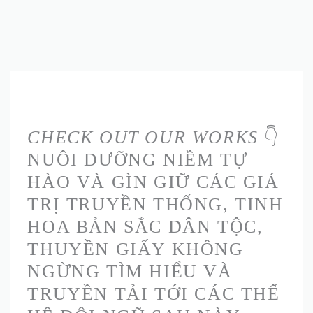
SKIP
MEN
TO
CONTENT
OUR WORKS
CHECK OUT OUR WORKS
👇
NUÔI DƯỠNG NIỀM TỰ
HÀO VÀ GÌN GIỮ CÁC GIÁ
TRỊ TRUYỀN THỐNG, TINH
HOA BẢN SẮC DÂN TỘC,
THUYỀN GIẤY KHÔNG
NGỪNG TÌM HIỂU VÀ
TRUYỀN TẢI TỚI CÁC THẾ