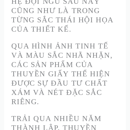
HỆ ĐỘI NGŨ SAU NÀY
CŨNG NHƯ LÀ TRONG
TỪNG SẮC THÁI HỘI HỌA
CỦA THIẾT KẾ.
QUA HÌNH ẢNH TINH TẾ
VÀ MÀU SẮC NHÃ NHẶN,
CÁC SẢN PHẨM CỦA
THUYỀN GIẤY THỂ HIỆN
ĐƯỢC SỰ ĐẦU TƯ CHẤT
XÁM VÀ NÉT ĐẶC SẮC
RIÊNG.
TRẢI QUA NHIỀU NĂM
THÀNH LẬP, THUYỀN