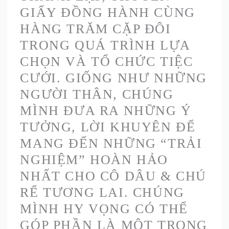
GIẤY ĐỒNG HÀNH CÙNG
HÀNG TRĂM CẶP ĐÔI
TRONG QUÁ TRÌNH LỰA
CHỌN VÀ TỔ CHỨC TIỆC
CƯỚI. GIỐNG NHƯ NHỮNG
NGƯỜI THÂN, CHÚNG
MÌNH ĐƯA RA NHỮNG Ý
TƯỞNG, LỜI KHUYÊN ĐỂ
MANG ĐẾN NHỮNG “TRẢI
NGHIỆM” HOÀN HẢO
NHẤT CHO CÔ DÂU & CHÚ
RỂ TƯƠNG LAI. CHÚNG
MÌNH HY VỌNG CÓ THỂ
GÓP PHẦN LÀ MỘT TRONG